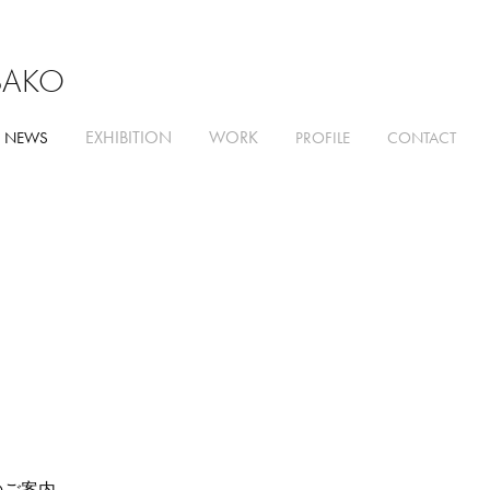
SAKO
EXHIBITION
WORK
NEWS
PROFILE
CONTACT
出展のご案内