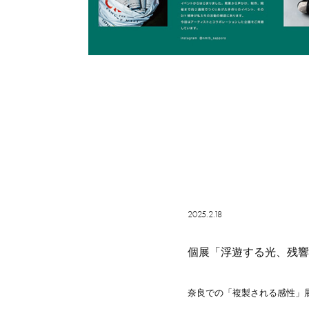
2025.2.18
個展「浮遊する光、残響
奈良での「複製される感性」