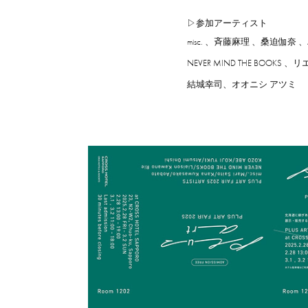
▷参加アーティスト
misc. 、斉藤麻理 、桑迫伽奈 、A
NEVER MIND THE BOOK
結城幸司、オオニシ アツミ