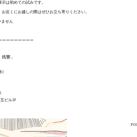
展示は初めての試みです。
、お近くにお越しの際はぜひお立ち寄りください。
いません
ーーーーーーーーー
、残響」
水)
ス
五ビル3F