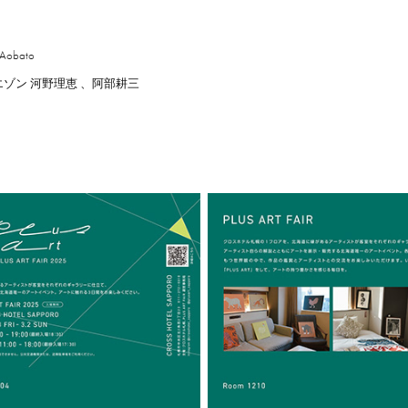
obato
S 、リエゾン 河野理恵 、阿部耕三