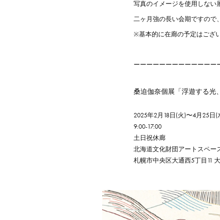
写真のイメージを使用しない
二ヶ月強の長い会期ですので
※基本的に在廊の予定はござ
ーーーーーーーーーーーーー
桑迫伽奈個展「浮遊する光
2025年2月18日(火)〜4月25日(
9:00-17:00
土日祝休廊
北海道文化財団アートスペー
札幌市中央区大通西5丁目11 大